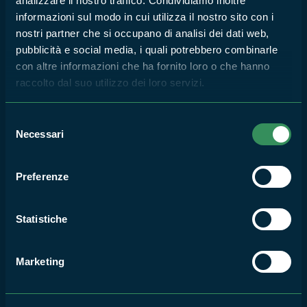
analizzare il nostro traffico. Condividiamo inoltre
13
informazioni sul modo in cui utilizza il nostro sito con i
SET
nostri partner che si occupano di analisi dei dati web,
2020
pubblicità e social media, i quali potrebbero combinarle
con altre informazioni che ha fornito loro o che hanno
raccolto dal suo utilizzo dei loro servizi.
MONUMENTO NATURALE LA FRASCA
#ViviParchideLazio al
Selezione
Monumento Naturale La
Necessari
del
Frasca
consenso
10
Preferenze
SET
2020
Statistiche
MONUMENTO NATURALE LA FRASCA
#ViviParchideLazio
Marketing
Appuntamenti al Monumento
Naturale La Frasca
(Civitavecchia)