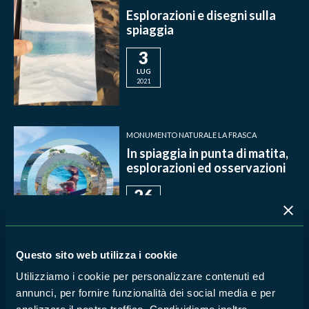
Esplorazioni e disegni sulla
spiaggia
3
LUG
2021
MONUMENTO NATURALE LA FRASCA
In spiaggia in punta di matita,
esplorazioni ed osservazioni
26
GIU
2021
Questo sito web utilizza i cookie
MONUMENTO NATURALE LA FRASCA
Utilizziamo i cookie per personalizzare contenuti ed
Il mondo delle conchiglie
annunci, per fornire funzionalità dei social media e per