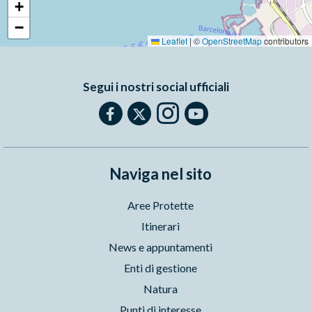
+
−
Leaflet
|
©
OpenStreetMap
contributors
Segui i nostri social ufficiali
Naviga nel sito
Aree Protette
Itinerari
News e appuntamenti
Enti di gestione
Natura
Punti di interesse