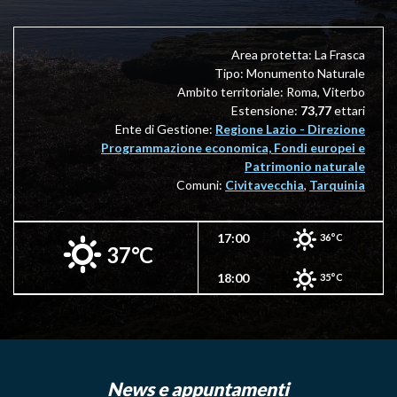
di ambiente salmastro roccioso, confina con il SIC (sito di
importanza comunitaria) marino "Fondali tra punta S.
Agostino e punta Mattonara" dove si rinvengone specie
Area protetta: La Frasca
vegetali,la prateria di posidonia e animali, il corallo o la
Tipo: Monumento Naturale
tartaruga marina, di notevole importanza naturalistica e che
Ambito territoriale: Roma, Viterbo
richiedono particolari misure di conservazione per assicurare
Estensione:
73,77
ettari
il loro mantenimento.
Ente di Gestione:
Regione Lazio - Direzione
Programmazione economica, Fondi europei e
All'interno dell'area è presente una zona di rilevante valore
Patrimonio naturale
archeologico e paesaggistico, l'antico porto di Columna, un
Comuni:
Civitavecchia
,
Tarquinia
insediamento portuale romano ubicato su un preesistente
abitato preistorico sottoposto a vincolo archeologico. È
possibile vedere i resti di una villa romana con numerosi
17:00
36°C
37°C
reperti ceramici e utensili databili tra il III secolo a.c. e il III
secolo d.c.
18:00
35°C
Il Monumento Naturale è istituito con D.P.R.L. 29 settembre
2017, n. 162 (B.U.R.12 ottobre, n. 82; S.O. n. 1) clicca su
normative
per leggere il decreto
News e appuntamenti