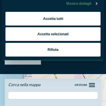
Mostra dettagli
13
AGO
2020
Accetta tutti
MONUMENTO NATURALE LA FRASCA
Giornata dedicata alla pulizia
Accetta selezionati
della spiaggia
8
Rifiuta
LUG
2018
Cerca nella mappa
OPZIONI