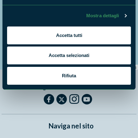
Mostra dettagli
Accetta tutti
+
Accetta selezionati
−
Leaflet
|
©
OpenStreetMap
contributors
Rifiuta
Segui i nostri social ufficiali
Naviga nel sito