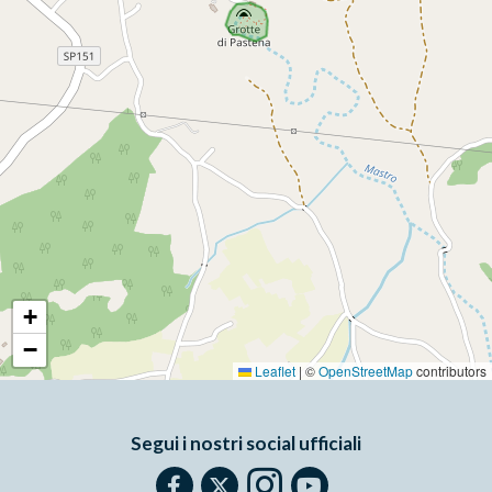
+
−
Leaflet
|
©
OpenStreetMap
contributors
Segui i nostri social ufficiali