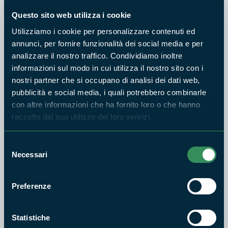
scientifiche in Europa.
Questo sito web utilizza i cookie
Utilizziamo i cookie per personalizzare contenuti ed
annunci, per fornire funzionalità dei social media e per
OBIETTIVI DEL PROGETTO
analizzare il nostro traffico. Condividiamo inoltre
informazioni sul modo in cui utilizza il nostro sito con i
Valutazione del rischio e preallarme: migliorare il
nostri partner che si occupano di analisi dei dati web,
monitoraggio della sindrome da declino fornendo
pubblicità e social media, i quali potrebbero combinarle
un nuovo protocollo di valutazione del rischio,
con altre informazioni che ha fornito loro o che hanno
basato sul telerilevamento e un nuovo modello
raccolto dal suo utilizzo dei loro servizi.
multivariato, al fine di: 1) mappare i focolai attivi e
2) classificare le aree limitrofe non ancora
Selezione
infettate per il rischio di invasione e le specie di
Necessari
del
Phytophthora invasive
consenso
Riduzione dell'incidenza: introduzione di nuovi
Preferenze
metodi di controllo della popolazione di patogeni
basati su IPM, utilizzando tecnologie basate su
Statistiche
microparticelle facilitando il rilascio controllato di