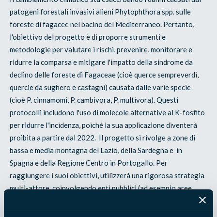
patogeni forestali invasivi alieni Phytophthora spp. sulle
foreste di fagacee nel bacino del Mediterraneo. Pertanto,
l'obiettivo del progetto è di proporre strumenti e
metodologie per valutare i rischi, prevenire, monitorare e
ridurre la comparsa e mitigare l'impatto della sindrome da
declino delle foreste di Fagaceae (cioè querce sempreverdi,
quercie da sughero e castagni) causata dalle varie specie
(cioè P. cinnamomi, P. cambivora, P. multivora). Questi
protocolli includono l'uso di molecole alternative al K-fosfito
per ridurre l'incidenza, poiché la sua applicazione diventerà
proibita a partire dal 2022. Il progetto si rivolge a zone di
bassa e media montagna del Lazio, della Sardegna e in
Spagna e della Regione Centro in Portogallo. Per
raggiungere i suoi obiettivi, utilizzerà una rigorosa strategia
multi-attore, coinvolgendo enti pubblici (ad esempio aree
protette e comuni), proprietari e produttori forestali, imprese
biotecnologiche private, tecnici forestali e istituzioni