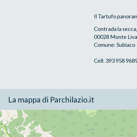
Il Tartufo panora
Contrada la secca,
00028 Monte Liva
Comune: Subiaco
Cell: 393 958 968
La mappa di Parchilazio.it