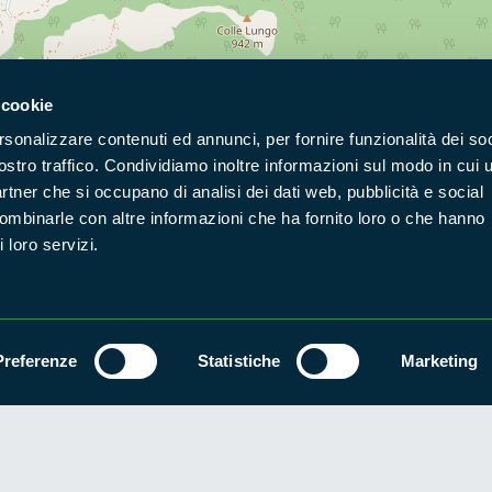
 cookie
rsonalizzare contenuti ed annunci, per fornire funzionalità dei soc
Naviga nel sito
ostro traffico. Condividiamo inoltre informazioni sul modo in cui u
partner che si occupano di analisi dei dati web, pubblicità e social
Aree Protette
Itin
combinarle con altre informazioni che ha fornito loro o che hanno
 loro servizi.
Enti di gestione
Nat
Storie
Foto
Prodotti Natura in Campo
Azi
Cartografie
Avvi
Preferenze
Statistiche
Marketing
Comunicati stampa
Stru
Accessibilità
Privacy
ggi il Copyleft