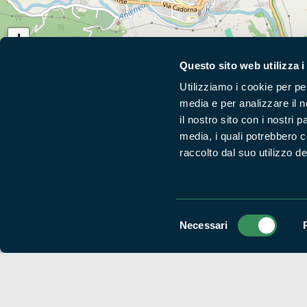
+
−
Questo sito web utilizza i
Utilizziamo i cookie per pe
media e per analizzare il n
Segui i nostri social ufficiali
il nostro sito con i nostri 
media, i quali potrebbero 
raccolto dal suo utilizzo dei
Selezione
Necessari
del
consenso
Parchilazio.it
- Il materiale del sito è liberamente utilizzabile:
le