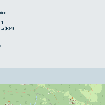
mico
 1
ta (RM)
9