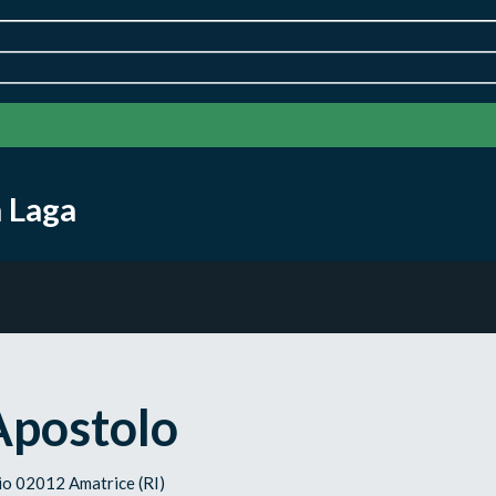
a Laga
Apostolo
gio 02012 Amatrice (RI)