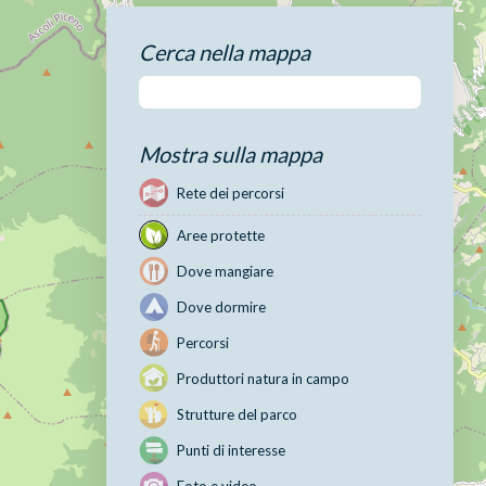
Cerca nella mappa
Mostra sulla mappa
Rete dei percorsi
Aree protette
Dove mangiare
Dove dormire
Percorsi
Produttori natura in campo
Strutture del parco
Punti di interesse
Foto e video