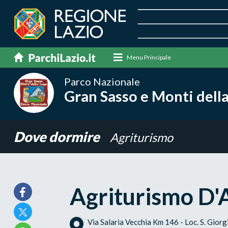
Menu Principale
Parco Nazionale
Gran Sasso e Monti dell
Dove dormire
Agriturismo
Agriturismo D'
Via Salaria Vecchia Km 146 - Loc. S. Gior