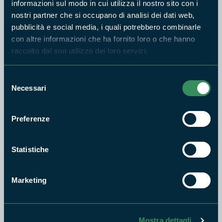
informazioni sul modo in cui utilizza il nostro sito con i
nostri partner che si occupano di analisi dei dati web,
pubblicità e social media, i quali potrebbero combinarle
con altre informazioni che ha fornito loro o che hanno
PARCO NAZIONALE GRAN SASSO E MONTI
raccolto dal suo utilizzo dei loro servizi.
DELLA LAGA
CAI 359A variante per Rif. le
Serre
Selezione
Necessari
Difficoltà:
del
15m
E
consenso
Preferenze
PARCO NAZIONALE GRAN SASSO E MONTI
Statistiche
DELLA LAGA
CAI 368A 368 (Colle
Innamorato) - 365 (Colle
Marketing
Vacciuno)
Difficoltà:
1h e 30m
E
Mostra dettagli