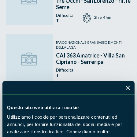
Tre Occhi - San Lorenzo - rif. le
Serre
Difficoltà:
3h e 45m
T
PARCO NAZIONALE GRAN SASSO E MONTI
DELLA LAGA
CAI 363 Amatrice - Villa San
Cipriano - Serreripa
Difficoltà:
T
PARCO NAZIONALE GRAN SASSO E MONTI
Questo sito web utilizza i cookie
DELLA LAGA
372 Amatrice (366) - Fonte
Utilizziamo i cookie per personalizzare contenuti ed
Cerasa (CAI)
annunci, per fornire funzionalità dei social media e per
Difficoltà:
analizzare il nostro traffico. Condividiamo inoltre
E