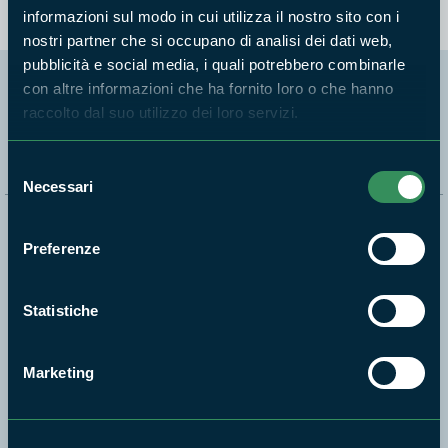
informazioni sul modo in cui utilizza il nostro sito con i
nostri partner che si occupano di analisi dei dati web,
pubblicità e social media, i quali potrebbero combinarle
con altre informazioni che ha fornito loro o che hanno
Segui i nostri social ufficiali
raccolto dal suo utilizzo dei loro servizi.
Selezione
Necessari
del
consenso
Naviga nel sito
Preferenze
Aree Protette
Itinerari
Statistiche
News e appuntamenti
Enti di gestione
Marketing
Natura
Punti di interesse