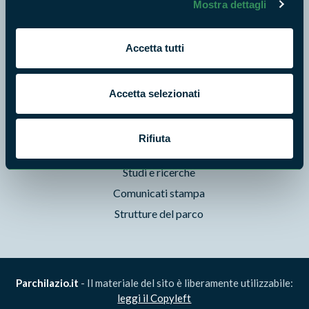
Mostra dettagli
Storie
Foto e Video
Pubblicazioni
Accetta tutti
Prodotti Natura in Campo
Aziende Natura in Campo
Accetta selezionati
Programmi e progetti
Cartografie
Rifiuta
Avvisi e bandi
Studi e ricerche
Comunicati stampa
Strutture del parco
Parchilazio.it
- Il materiale del sito è liberamente utilizzabile:
leggi il Copyleft