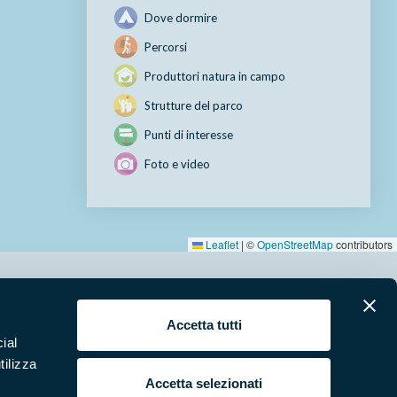
Dove dormire
Percorsi
Produttori natura in campo
Strutture del parco
Punti di interesse
Foto e video
Leaflet
|
©
OpenStreetMap
contributors
erari
News e appuntamenti
Accetta tutti
ial
ura
Punti di interesse
tilizza
 e Video
Pubblicazioni
Accetta selezionati