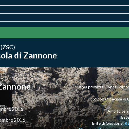
 (ZSC)
Isola di Zannone
i Zannone
Area protetta: Fondali circost
Tipo: Zona Speciale di
cembre 2016
Ambito terri
Est
cembre 2016
Ente di Gestione:
Re