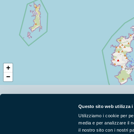
+
−
Segui i nostri social ufficiali
Questo sito web utilizza i
Utilizziamo i cookie per pe
media e per analizzare il n
il nostro sito con i nostri 