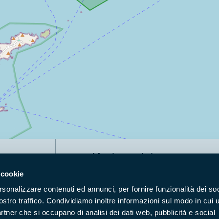
Naviga nel sito
 cookie
Aree Protette
Itin
rsonalizzare contenuti ed annunci, per fornire funzionalità dei soc
Enti di gestione
Nat
ostro traffico. Condividiamo inoltre informazioni sul modo in cui u
Storie
Foto
partner che si occupano di analisi dei dati web, pubblicità e social