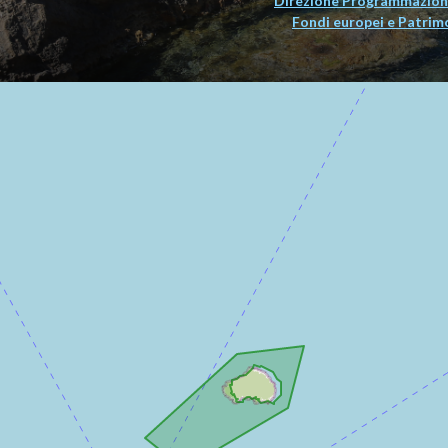
Direzione Programmazion
Fondi europei e Patrim