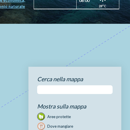
e economica,
08:00
onio naturale
28°C
Cerca nella mappa
Mostra sulla mappa
Aree protette
Dove mangiare