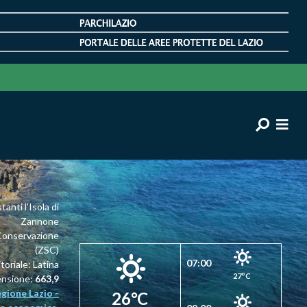
anti l'Isola di
Zannone
 Conservazione
(ZSC)
07:00
toriale: Latina
27°C
ensione:
663,9
gione Lazio -
26°C