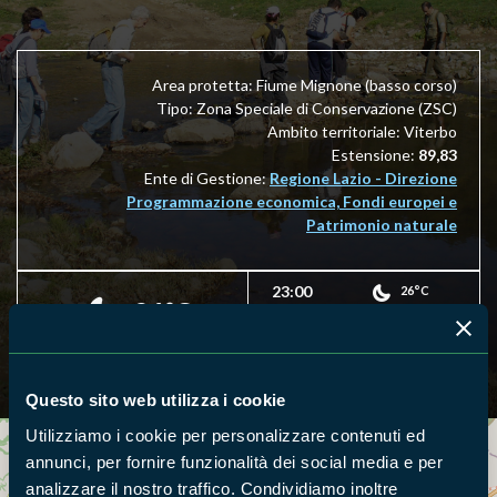
Area protetta: Fiume Mignone (basso corso)
Tipo: Zona Speciale di Conservazione (ZSC)
Ambito territoriale: Viterbo
Estensione:
89,83
Ente di Gestione:
Regione Lazio - Direzione
Programmazione economica, Fondi europei e
Patrimonio naturale
23:00
26°C
26°C
24:00
26°C
Questo sito web utilizza i cookie
Utilizziamo i cookie per personalizzare contenuti ed
annunci, per fornire funzionalità dei social media e per
Cerca nella mappa
OPZIONI
analizzare il nostro traffico. Condividiamo inoltre