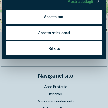
Mostra dettagli
+
Accetta tutti
−
Leaflet
|
©
OpenStreetMap
contributors
Accetta selezionati
Segui i nostri social ufficiali
Rifiuta
Naviga nel sito
Aree Protette
Itinerari
News e appuntamenti