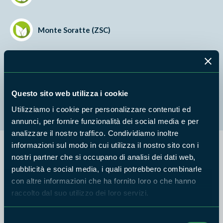
Monte Soratte (ZSC)
Fiume Farfa (corso medio - alto)
Questo sito web utilizza i cookie
Monte degli Elci e Monte Grottone
Utilizziamo i cookie per personalizzare contenuti ed
annunci, per fornire funzionalità dei social media e per
analizzare il nostro traffico. Condividiamo inoltre
informazioni sul modo in cui utilizza il nostro sito con i
Si allega la determinazione per la manifestazione di interesse
nostri partner che si occupano di analisi dei dati web,
pubblicità e social media, i quali potrebbero combinarle
per l'acquisto di mezzi di proprietà della Riserva Naturale
con altre informazioni che ha fornito loro o che hanno
Regionale Tevere Farfa.
raccolto dal suo utilizzo dei loro servizi.
Mitsubishi L200 con prezzo a base d'asta di euro 500,00.
Selezione