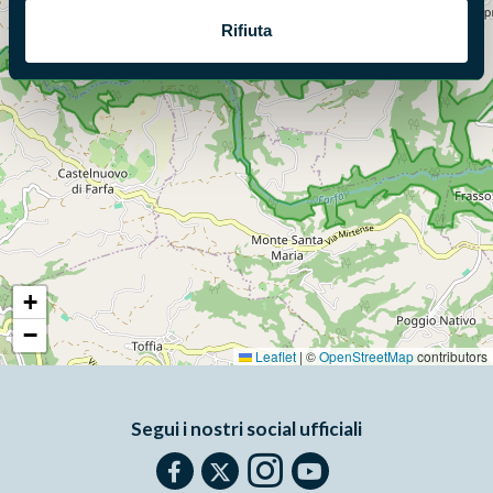
Rifiuta
+
−
Leaflet
|
©
OpenStreetMap
contributors
Segui i nostri social ufficiali