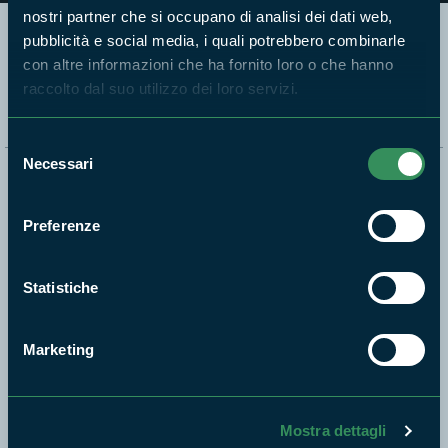
nostri partner che si occupano di analisi dei dati web,
pubblicità e social media, i quali potrebbero combinarle
Segui i nostri social ufficiali
con altre informazioni che ha fornito loro o che hanno
raccolto dal suo utilizzo dei loro servizi.
Selezione
Necessari
del
Naviga nel sito
consenso
Preferenze
Aree Protette
Itinerari
Statistiche
News e appuntamenti
Enti di gestione
Marketing
Natura
Punti di interesse
Storie
Mostra dettagli
Foto e Video