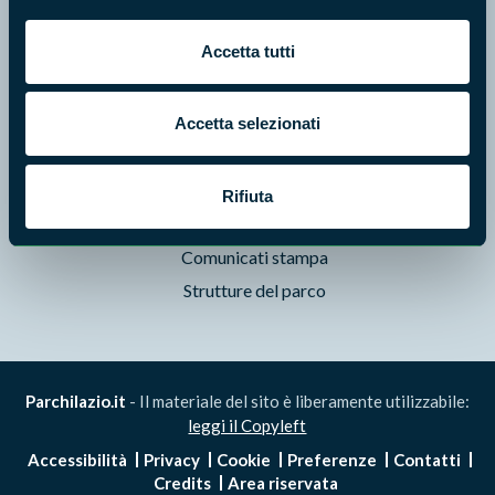
Pubblicazioni
Accetta tutti
Prodotti Natura in Campo
Aziende Natura in Campo
Programmi e progetti
Accetta selezionati
Cartografie
Avvisi e bandi
Rifiuta
Studi e ricerche
Comunicati stampa
Strutture del parco
Parchilazio.it
- Il materiale del sito è liberamente utilizzabile:
leggi il Copyleft
Accessibilità
Privacy
Cookie
Preferenze
Contatti
Credits
Area riservata