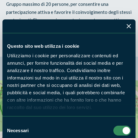
Gruppo massimo di 20 persone, per consentire una
partecipazione attiva e favorire il coinvolgimento degli stessi
partecipanti. E' necessaria prenotazione entro una settimana
dall'evento tramite mail a duchessariserva@yahoo.it
Questo sito web utilizza i cookie
Utilizziamo i cookie per personalizzare contenuti ed
annunci, per fornire funzionalità dei social media e per
La mappa di Parchilazio.it
analizzare il nostro traffico. Condividiamo inoltre
informazioni sul modo in cui utilizza il nostro sito con i
nostri partner che si occupano di analisi dei dati web,
pubblicità e social media, i quali potrebbero combinarle
Cerca nella mappa
OPZIONI
con altre informazioni che ha fornito loro o che hanno
raccolto dal suo utilizzo dei loro servizi.
Selezione
Necessari
del