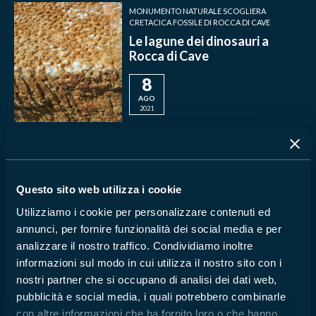
MONUMENTO NATURALE SCOGLIERA
CRETACICA FOSSILE DI ROCCA DI CAVE
Le lagune dei dinosauri a
Rocca di Cave
8
AGO
2021
MONUMENTO NATURALE SCOGLIERA
CRETACICA FOSSILE DI ROCCA DI CAVE
Le lagune dei dinosauri a
Questo sito web utilizza i cookie
Rocca di Cave
Utilizziamo i cookie per personalizzare contenuti ed
1
annunci, per fornire funzionalità dei social media e per
AGO
analizzare il nostro traffico. Condividiamo inoltre
2021
informazioni sul modo in cui utilizza il nostro sito con i
nostri partner che si occupano di analisi dei dati web,
MONUMENTO NATURALE SCOGLIERA
pubblicità e social media, i quali potrebbero combinarle
CRETACICA FOSSILE DI ROCCA DI CAVE
con altre informazioni che ha fornito loro o che hanno