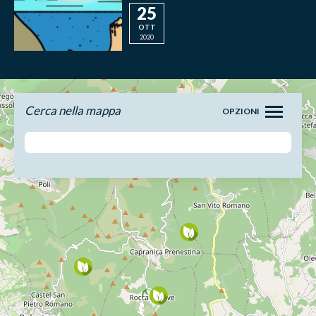
25
OTT
2020
Cerca nella mappa
OPZIONI