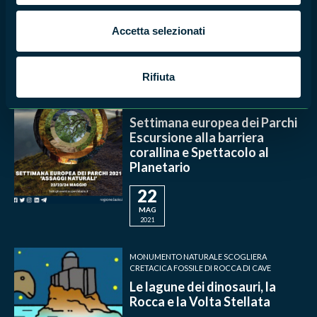
Planetario
12
Accetta selezionati
GIU
2021
Rifiuta
MONUMENTO NATURALE SCOGLIERA
CRETACICA FOSSILE DI ROCCA DI CAVE
Settimana europea dei Parchi
Escursione alla barriera
corallina e Spettacolo al
Planetario
22
MAG
2021
MONUMENTO NATURALE SCOGLIERA
CRETACICA FOSSILE DI ROCCA DI CAVE
Le lagune dei dinosauri, la
Rocca e la Volta Stellata