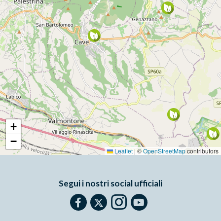
+
−
Leaflet
|
©
OpenStreetMap
contributors
Segui i nostri social ufficiali