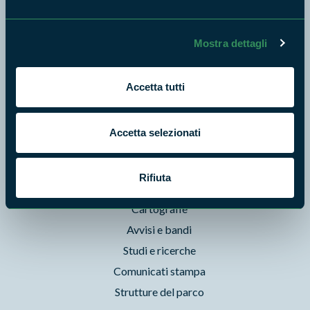
News e appuntamenti
Enti di gestione
Natura
Mostra dettagli
Punti di interesse
Storie
Accetta tutti
Foto e Video
Pubblicazioni
Accetta selezionati
Prodotti Natura in Campo
Aziende Natura in Campo
Rifiuta
Programmi e progetti
Cartografie
Avvisi e bandi
Studi e ricerche
Comunicati stampa
Strutture del parco