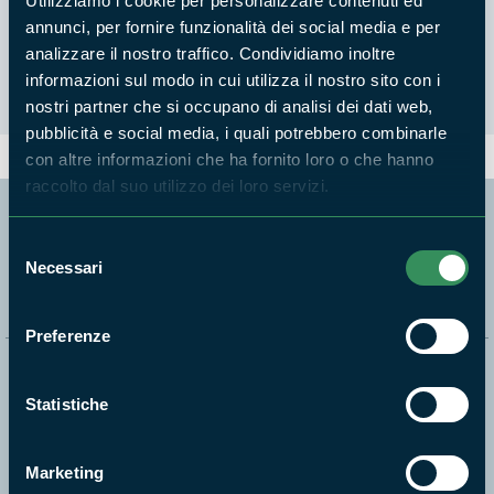
Utilizziamo i cookie per personalizzare contenuti ed
Modulistica
annunci, per fornire funzionalità dei social media e per
analizzare il nostro traffico. Condividiamo inoltre
informazioni sul modo in cui utilizza il nostro sito con i
nostri partner che si occupano di analisi dei dati web,
pubblicità e social media, i quali potrebbero combinarle
con altre informazioni che ha fornito loro o che hanno
raccolto dal suo utilizzo dei loro servizi.
Segui i nostri social ufficiali
Selezione
Necessari
del
consenso
Preferenze
Naviga nel sito
Statistiche
Aree Protette
Itinerari
Marketing