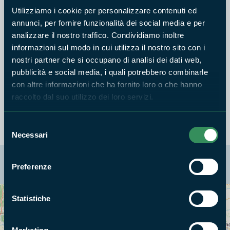
 Ottobre
Utilizziamo i cookie per personalizzare contenuti ed
sabato, domenica, festivi e prefestivi 10:30 e 15:00
annunci, per fornire funzionalità dei social media e per
Biglietto di ingresso:
 Biglietto intero (da 15 a 64 anni) 10,00 €
analizzare il nostro traffico. Condividiamo inoltre
Biglietto ridotto (da 7 a 14 anni e over 65. Enti/Istituzioni convenzionate.
informazioni sul modo in cui utilizza il nostro sito con i
Possessori Card Sistema Museale Lago di Bolsena. Scuole e gruppi su
nostri partner che si occupano di analisi dei dati web,
prenotazione) 8,00 €
 Biglietto gratuito (da 0 a 6 anni. Residenti del Comune di Acquapendente.
pubblicità e social media, i quali potrebbero combinarle
Un accompagnatore per ogni gruppo turistico) Il costo comprende il
con altre informazioni che ha fornito loro o che hanno
biglietto di ingresso, il servizio di accompagnamento e l’uso di radioguide
raccolto dal suo utilizzo dei loro servizi.
con cuffiette individuali
Selezione
Necessari
del
consenso
La mappa di Parchilazio.it
Preferenze
Statistiche
Cerca nella mappa
OPZIONI