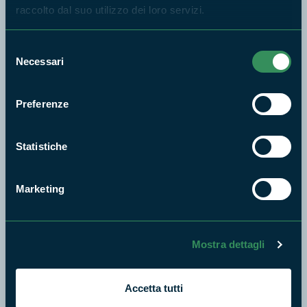
raccolto dal suo utilizzo dei loro servizi.
Naviga nel sito
Selezione
Aree Protette
Necessari
del
Itinerari
consenso
News e appuntamenti
Preferenze
Enti di gestione
Natura
Statistiche
Punti di interesse
Storie
Marketing
Foto e Video
Pubblicazioni
Prodotti Natura in Campo
Mostra dettagli
Aziende Natura in Campo
Programmi e progetti
Accetta tutti
Cartografie