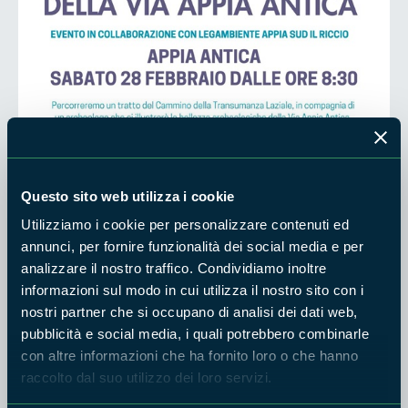
Sabato 28 febbraio dalle ore 8.30, l’appuntamento è su un
tratto del
Cammino della Transumanza Laziale
, per una
Questo sito web utilizza i cookie
passeggiata guidata dai Guardiaparco e dai volontari del
Utilizziamo i cookie per personalizzare contenuti ed
Servizio Civile Universale, in collaborazione con
annunci, per fornire funzionalità dei social media e per
“Legambiente Appia Sud - Il Riccio”.
analizzare il nostro traffico. Condividiamo inoltre
Il luogo di ritrovo è presso l’infopoint Appia Antica a Santa
informazioni sul modo in cui utilizza il nostro sito con i
Maria delle Mole - Marino (RM), da dove si partirà alla
nostri partner che si occupano di analisi dei dati web,
pubblicità e social media, i quali potrebbero combinarle
scoperta delle bellezze archeologiche della Via Appia Antica.
con altre informazioni che ha fornito loro o che hanno
Tutti i dettagli sull’evento sono disponibili nella locandina
raccolto dal suo utilizzo dei loro servizi.
allegata.