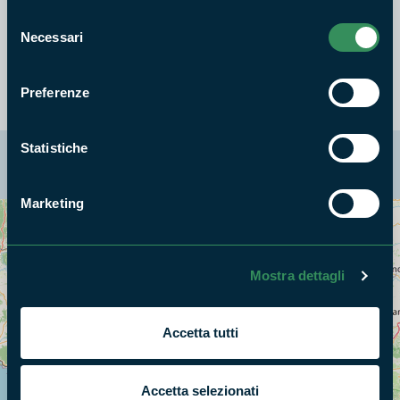
Selezione
L’evento gratuito è a numero chiuso. Per informazioni e
Necessari
del
prenotazioni: camminotransumanza.laziale@gmail.com
consenso
Preferenze
Statistiche
La mappa di Parchilazio.it
Marketing
Cerca nella mappa
OPZIONI
Mostra dettagli
Accetta tutti
Accetta selezionati