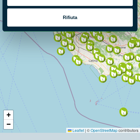
Rifiuta
+
−
Leaflet
|
©
OpenStreetMap
contributors