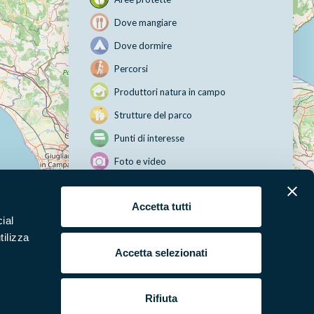
Dove mangiare
Dove dormire
Percorsi
Produttori natura in campo
Strutture del parco
Punti di interesse
Foto e video
Accetta tutti
ial
Leaflet
|
©
OpenStreetMap
contributors
tilizza
Accetta selezionati
erari
News e appuntamenti
Rifiuta
ura
Punti di interesse