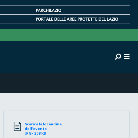
Scarica la locandina
dell'evento
JPG - 259 KB