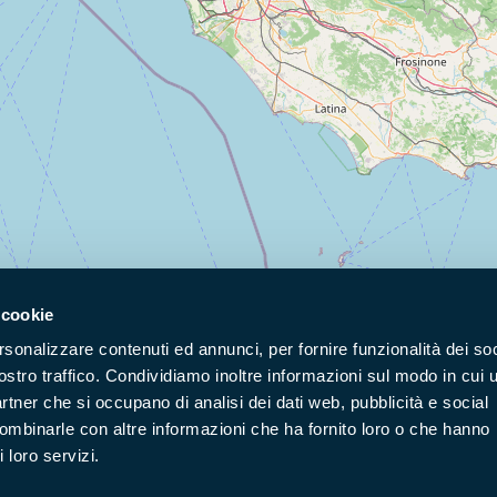
 cookie
rsonalizzare contenuti ed annunci, per fornire funzionalità dei soc
ostro traffico. Condividiamo inoltre informazioni sul modo in cui u
Naviga nel sito
partner che si occupano di analisi dei dati web, pubblicità e social
combinarle con altre informazioni che ha fornito loro o che hanno
 loro servizi.
Aree Protette
Itin
Enti di gestione
Nat