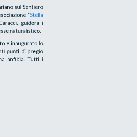
riano sul Sentiero
Associazione “
Stella
aracci, guiderà i
esse naturalistico.
ato e inaugurato lo
ti punti di pregio
a anfibia. Tutti i