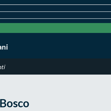
ani
ti
l Bosco