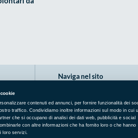
lontari da
Naviga nel sito
Aree Protette
Itin
 cookie
Enti di gestione
Nat
rsonalizzare contenuti ed annunci, per fornire funzionalità dei soc
Storie
Foto
ostro traffico. Condividiamo inoltre informazioni sul modo in cui u
partner che si occupano di analisi dei dati web, pubblicità e social
Prodotti Natura in Campo
Azi
combinarle con altre informazioni che ha fornito loro o che hanno
Cartografie
Avvi
 loro servizi.