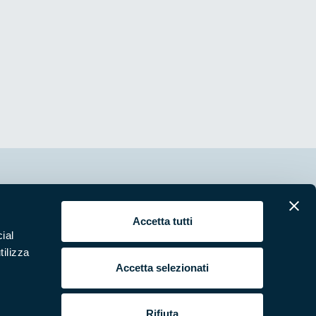
erari
News e appuntamenti
Accetta tutti
ura
Punti di interesse
ial
 e Video
Pubblicazioni
tilizza
Accetta selezionati
ende Natura in Campo
Programmi e progetti
si e bandi
Studi e ricerche
Rifiuta