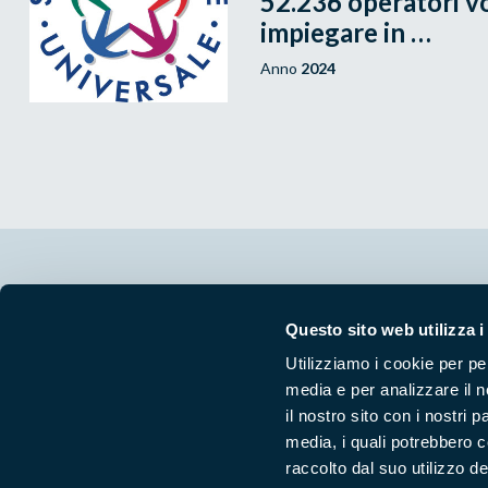
52.236 operatori vo
impiegare in …
Anno
2024
Segui i nostri social ufficiali
Questo sito web utilizza i
Utilizziamo i cookie per pe
media e per analizzare il n
il nostro sito con i nostri 
media, i quali potrebbero 
raccolto dal suo utilizzo dei