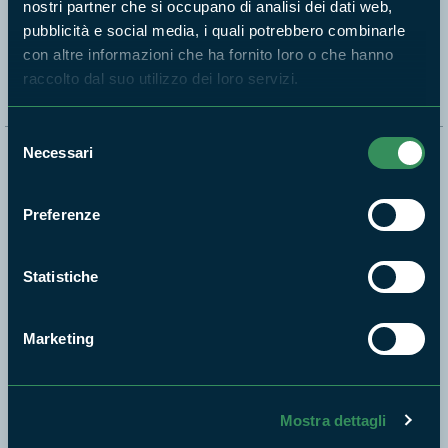
nostri partner che si occupano di analisi dei dati web,
pubblicità e social media, i quali potrebbero combinarle
Segui i nostri social ufficiali
con altre informazioni che ha fornito loro o che hanno
raccolto dal suo utilizzo dei loro servizi.
Selezione
Necessari
del
Naviga nel sito
consenso
Aree Protette
Preferenze
Itinerari
News e appuntamenti
Statistiche
Enti di gestione
Natura
Marketing
Punti di interesse
Storie
Foto e Video
Mostra dettagli