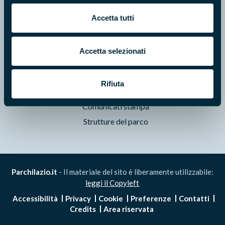
Pubblicazioni
Prodotti Natura in Campo
Accetta tutti
Aziende Natura in Campo
Programmi e progetti
Accetta selezionati
Cartografie
Avvisi e bandi
Rifiuta
Studi e ricerche
Comunicati stampa
Strutture del parco
Parchilazio.it
- Il materiale del sito è liberamente utilizzabile:
leggi il Copyleft
Accessibilità
Privacy
Cookie
Preferenze
Contatti
Credits
Area riservata