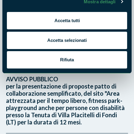
fornitura di prodotti in legno
Mostra dettagli
8 GIU 2022 - ENTE PARCO NATURALE REGIONALE MONTI
Accetta tutti
AUSONI E LAGO DI FONDI
Bando e avviso di partecipazione a: "Vivi nel
Parco l'Estate 2022", le domande fino alle
Accetta selezionati
14:00 del 20 giugno 2022
Rifiuta
30 MAG 2022 - ENTE PARCO MONTI AUSONI E LAGO DI
FONDI
AVVISO PUBBLICO
per la presentazione di proposte patto di
collaborazione semplificato, del sito "Area
attrezzata per il tempo libero, fitness park-
playground anche per persone con disabilità
presso la Tenuta di Villa Placitelli di Fondi
(LT) per la durata di 12 mesi.