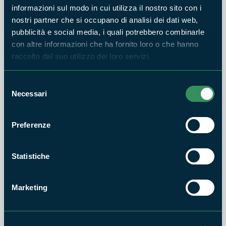
Piattaforma e-procurement S.TEL.LA:
informazioni sul modo in cui utilizza il nostro sito con i
"Caratterizzazione ambientale del Lago di
nostri partner che si occupano di analisi dei dati web,
Fondi - Indagine chimico-fisica e biologica"
pubblicità e social media, i quali potrebbero combinarle
con altre informazioni che ha fornito loro o che hanno
raccolto dal suo utilizzo dei loro servizi.
30 SET 2022 - PARCO MONTI AUSONI E LAGO DI FONDI
Avviso indagine di mercato
Selezione
Necessari
del
18 LUG 2022 - ENTE PARCO NATURALE REGIONALE MONTI
consenso
AUSONI E LAGO DI FONDI
AVVISO DI AGGIUDICAZIONE GARA per
Preferenze
l'affidamento della fornitura di prodotti in
legno
Statistiche
15 GIU 2022 - ENTE PARCO NATURALE REGIONALE MONTI
Marketing
AUSONI E LAGO DI FONDI
AVVISO: Pubblicazione procedura
telematica di gara affidamento della