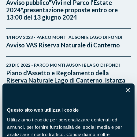
Avviso pubblico"Vivi nel Parco l'Estate
2024",presentazione proposte entro ore
13:00 del 13 giugno 2024
14 NOV 2023 - PARCO MONTI AUSONI E LAGO DI FONDI
Avviso VAS Riserva Naturale di Canterno
23 DIC 2022 - PARCO MONTI AUSONI E LAGO DI FONDI
Piano d'Assetto e Regolamento della
Riserva Naturale Lago di Canterno. Istanza
per il completamento della procedura di
Valutazione Ambientale Strategica ai sensi
dell'art.13 e art. 14 del D.Lgs. n.152/2006
Questo sito web utilizza i cookie
Utilizziamo i cookie per personalizzare contenuti ed
20 OTT 2022 - PARCO MONTI AUSONI E LAGO DI FONDI
annunci, per fornire funzionalità dei social media e per
Avviso di procedura di gara aperta tramite
analizzare il nostro traffico. Condividiamo inoltre