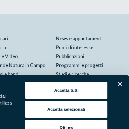
erari
News e appuntamenti
ura
Punti di interesse
 e Video
Pubblicazioni
ende Natura in Campo
Programmi e progetti
si e bandi
Studi e ricerche
tture del parco
Accetta tutti
ial
Cookie
Preferenze
Contatti
Credits
Area riservata
tilizza
Accetta selezionati
Rifiuta