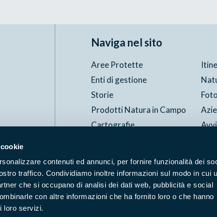
Naviga nel sito
Aree Protette
Itin
Enti di gestione
Nat
Storie
Foto
Prodotti Natura in Campo
Azi
Cartografie
Avvi
Comunicati stampa
Stru
 cookie
rsonalizzare contenuti ed annunci, per fornire funzionalità dei soc
Accessibilità
Privacy
ostro traffico. Condividiamo inoltre informazioni sul modo in cui u
ggi il Copyleft
partner che si occupano di analisi dei dati web, pubblicità e social
combinarle con altre informazioni che ha fornito loro o che hanno
 loro servizi.