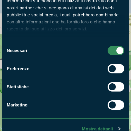
La mappa di Parchilazio.it
informazioni sul modo in cui utilizza il nostro sito con i
nostri partner che si occupano di analisi dei dati web,
pubblicità e social media, i quali potrebbero combinarle
con altre informazioni che ha fornito loro o che hanno
Cerca nella mappa
OPZIONI
raccolto dal suo utilizzo dei loro servizi.
Selezione
Necessari
del
consenso
Preferenze
Statistiche
Marketing
Mostra dettagli