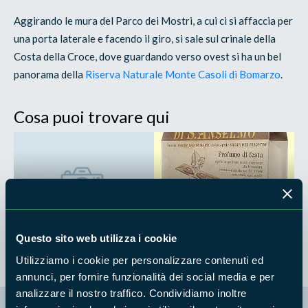
Aggirando le mura del Parco dei Mostri, a cui ci si affaccia per
una porta laterale e facendo il giro, si sale sul crinale della
Costa della Croce, dove guardando verso ovest si ha un bel
panorama della
Riserva Naturale Monte Casoli di Bomarzo
.
Cosa puoi trovare qui
ARCHEOLOGIA E ARTE
TRADIZIONE E FOLKLORE
Parco dei Mostri o
Sagra del biscotto e
"Sacro Bosco"
Palio di S. Anselmo
Questo sito web utilizza i cookie
Utilizziamo i cookie per personalizzare contenuti ed
annunci, per fornire funzionalità dei social media e per
analizzare il nostro traffico. Condividiamo inoltre