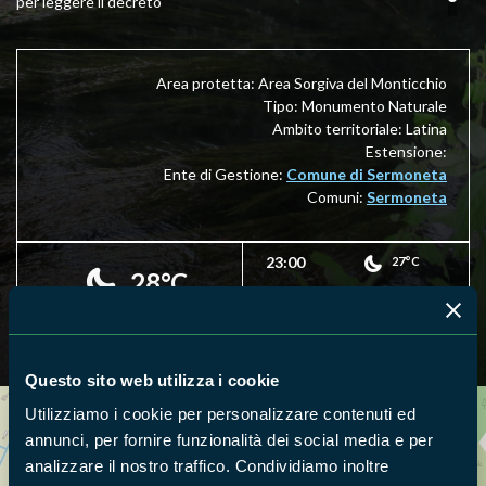
per leggere il decreto
Area protetta: Area Sorgiva del Monticchio
Tipo: Monumento Naturale
Ambito territoriale: Latina
Estensione:
Ente di Gestione:
Comune di Sermoneta
Comuni:
Sermoneta
23:00
27°C
28°C
24:00
27°C
Questo sito web utilizza i cookie
Utilizziamo i cookie per personalizzare contenuti ed
Cerca nella mappa
OPZIONI
annunci, per fornire funzionalità dei social media e per
analizzare il nostro traffico. Condividiamo inoltre