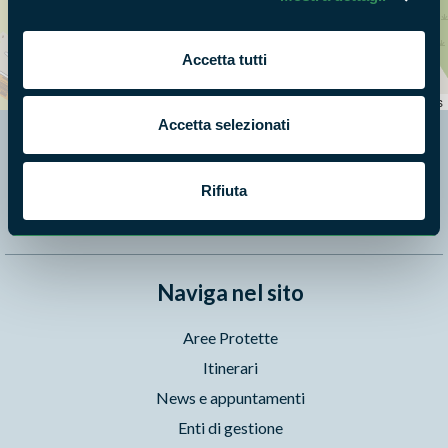
+
Accetta tutti
−
Leaflet
|
©
OpenStreetMap
contributors
Accetta selezionati
Segui i nostri social ufficiali
Rifiuta
Naviga nel sito
Aree Protette
Itinerari
News e appuntamenti
Enti di gestione