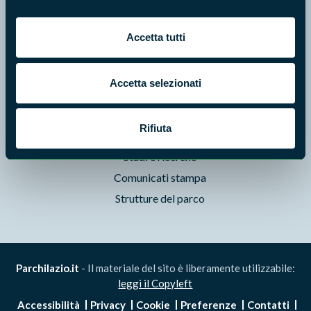
Foto e Video
Pubblicazioni
Accetta tutti
Prodotti Natura in Campo
Aziende Natura in Campo
Accetta selezionati
Programmi e progetti
Cartografie
Rifiuta
Avvisi e bandi
Studi e ricerche
Comunicati stampa
Strutture del parco
Parchilazio.it
- Il materiale del sito è liberamente utilizzabile:
leggi il Copyleft
Accessibilità
Privacy
Cookie
Preferenze
Contatti