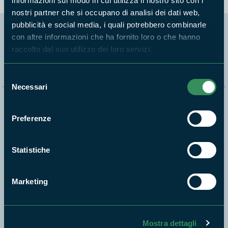
informazioni sul modo in cui utilizza il nostro sito con i
nostri partner che si occupano di analisi dei dati web,
pubblicità e social media, i quali potrebbero combinarle
con altre informazioni che ha fornito loro o che hanno
Segui i nostri social ufficiali
raccolto dal suo utilizzo dei loro servizi.
Selezione
Necessari
del
consenso
Naviga nel sito
Preferenze
Aree Protette
Itinerari
Statistiche
News e appuntamenti
Enti di gestione
Marketing
Natura
Punti di interesse
Storie
Mostra dettagli