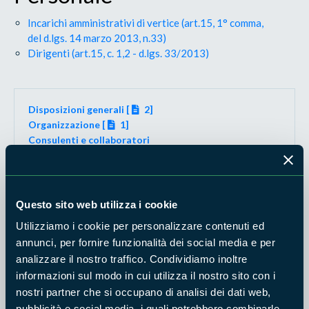
Incarichi amministrativi di vertice (art.15, 1° comma,
del d.lgs. 14 marzo 2013, n.33)
Dirigenti (art.15, c. 1,2 - d.lgs. 33/2013)
Disposizioni generali [
2]
Organizzazione [
1]
Consulenti e collaboratori
Personale [
2]
Bandi di concorso
Performance
Enti controllati
Questo sito web utilizza i cookie
Attività e Procedimenti
Utilizziamo i cookie per personalizzare contenuti ed
Provvedimenti [
6]
annunci, per fornire funzionalità dei social media e per
Controlli sulle imprese
analizzare il nostro traffico. Condividiamo inoltre
Bandi di gara e contratti
informazioni sul modo in cui utilizza il nostro sito con i
Sovvenzioni, contributi, sussidi, vantaggi economici
Bilanci
nostri partner che si occupano di analisi dei dati web,
Beni immobili e Gestione patrimonio
pubblicità e social media, i quali potrebbero combinarle