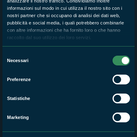
analizzare il nostro traffico. Condividiamo inoltre
informazioni sul modo in cui utilizza il nostro sito con i
nostri partner che si occupano di analisi dei dati web,
pubblicità e social media, i quali potrebbero combinarle
con altre informazioni che ha fornito loro o che hanno
Giornata Nazionale degli Alberi
raccolto dal suo utilizzo dei loro servizi.
Selezione
Necessari
del
consenso
Preferenze
Statistiche
Marketing
Giornata mondiale degli animali