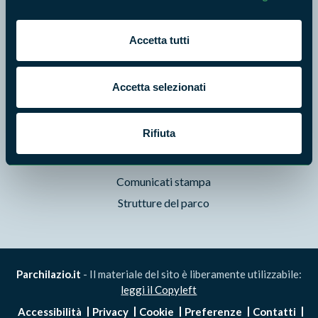
Foto e Video
Pubblicazioni
Accetta tutti
Prodotti Natura in Campo
Aziende Natura in Campo
Accetta selezionati
Programmi e progetti
Cartografie
Rifiuta
Avvisi e bandi
Studi e ricerche
Comunicati stampa
Strutture del parco
Parchilazio.it
- Il materiale del sito è liberamente utilizzabile:
leggi il Copyleft
Accessibilità
Privacy
Cookie
Preferenze
Contatti