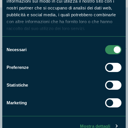
informazioni sul modo in cui utilizza il nostro sito con i
nostri partner che si occupano di analisi dei dati web,
pubblicità e social media, i quali potrebbero combinarle
con altre informazioni che ha fornito loro o che hanno
Segui i nostri social ufficiali
raccolto dal suo utilizzo dei loro servizi.
Selezione
Necessari
del
consenso
Naviga nel sito
Preferenze
Aree Protette
Itinerari
Statistiche
News e appuntamenti
Enti di gestione
Marketing
Natura
Punti di interesse
Storie
Mostra dettagli