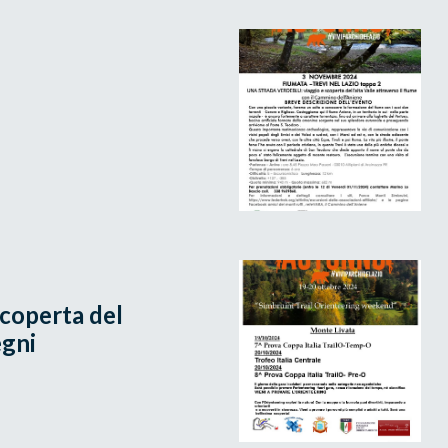
scoperta del
egni