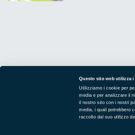
Questo sito web utilizza i
Utilizziamo i cookie per pe
Segui i nostri social ufficiali
media e per analizzare il n
il nostro sito con i nostri 
media, i quali potrebbero 
raccolto dal suo utilizzo dei