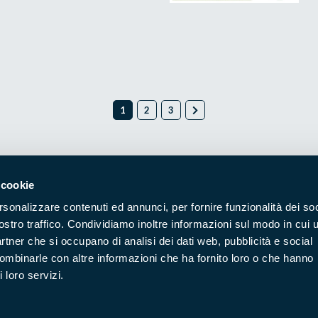
1
2
3
 cookie
Naviga nel sito
rsonalizzare contenuti ed annunci, per fornire funzionalità dei soc
ostro traffico. Condividiamo inoltre informazioni sul modo in cui u
Aree Protette
Itin
partner che si occupano di analisi dei dati web, pubblicità e social
combinarle con altre informazioni che ha fornito loro o che hanno
Enti di gestione
Nat
 loro servizi.
Storie
Foto
Prodotti Natura in Campo
Azi