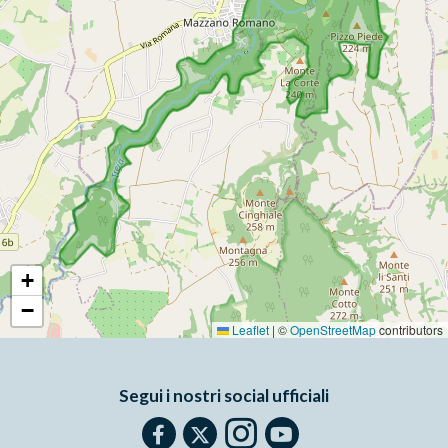
+
−
Leaflet
|
©
OpenStreetMap
contributors
Segui i nostri social ufficiali