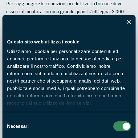
Per raggiungere le condizioni produttive, la fornace deve
essere alimentata con una grande quantità di legna: 3.000
fascine e sessanta metri cubi di legna sono necessari per dare
il via alla lavorazione. I materiali da cuocere, lasciati ad
asciugare per una decina di giorni dopo la lavorazione, sono
Questo sito web utilizza i cookie
posti nella camera della fornace secondo una disposizione
Utilizziamo i cookie per personalizzare contenuti ed
particolare prima dell'accensione della legna. Vari strati di
annunci, per fornire funzionalità dei social media e per
mattoni si trovano alternati alle tegole, in modo da lasciare
analizzare il nostro traffico. Condividiamo inoltre
tra un pezzo e l'altro lo spazio necessario alla circolazione
informazioni sul modo in cui utilizza il nostro sito con i
dell'aria calda.
nostri partner che si occupano di analisi dei dati web,
Ai diversi livelli corrispondono differenti temperature e
pubblicità e social media, i quali potrebbero combinarle
con altre informazioni che ha fornito loro o che hanno
quindi materiali diversi. Più in basso si cuociono i mattoni da
raccolto dal suo utilizzo dei loro servizi.
esterno, in mezzo, dove la temperatura di cottura rimane più
stabile e costante, tegole e piastrelle per le pavimentazioni.
Selezione
In alto, infine, dove il calore giunge in modo più irregolare,
Necessari
del
vengono infornati i mattoni da interno.
consenso