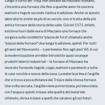
Lungo il corso del Treja, non lontano da Mazzano Romano,
s'incontra una fornace che fino a qualche anno fa cuoceva
mattoni e tegole secondo l'antica tradizione. Anche se questo
laboratorio esiste da più di un secolo, non si tratta della più
antica fornace della storia della valle. Già nel 1572, infatti,
esisteva fuori dalle mura di Mazzano una fornace che
sorgeva sulla cosiddetta "piazza de fora", chiamata anche
"piazza della fornace". Una lunga tradizione, quindi. Per tutti
gli anni del Novecento – o perlomeno fino agli anni '60, in cui
la modernizzazione avrebbe introdotto quasi ovunque
prodotti laterizi industriali – la fornace di Mazzano ha
lavorato fornendo tegole, coppi, mattoni e pavimenti a tutte
le case vecchie e nuove della zona. La materia prima è l'argilla
che si trova a poca distanza dal Treja e dalla stessa fornace.
Una volta seccata, l'argilla viene polverizzata, poi mescolata
con l'acqua e quindi, in base alla qualità del materiale
ottenuto, divisa in base a quelli che saranno gli usi futuri.