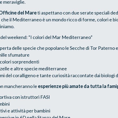
ie meraviglie.
e Officine del Mare
ti aspettano con due serate speciali ded
 che il Mediterraneo è un mondo ricco di forme, colori e bi
iniamo.
del weekend: “I colori del Mar Mediterraneo”
operta delle specie che popolano le Secche di Tor Paterno e i
mille sfumature
 colori sorprendenti
zelle e altre specie mediterranee
i del coralligeno e tante curiosità raccontate dai biologi
on mancheranno le
esperienze più amate da tutta la famig
rtiva con istruttori FASI
mbini
ivi e attività per bambini
ersive in 6D nella Stanza del Mare