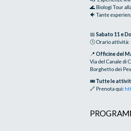
🌊 Biologi Tour al
🐠 Tante esperien
📅
Sabato 11 e Do
🕓 Orario attività:
📍
Officine del M
Via del Canale di 
Borghetto dei Pes
🎟
Tutte le attivi
🔗 Prenota qui:
ht
PROGRAMMA