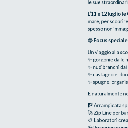
le sue straordinar
L’11 e 12 luglio l
mare, per scoprire
spesso non immag
🔵
Focus speciale
Un viaggio alla sc
✨ gorgonie dalle 
✨ nudibranchi dai
✨ castagnole, don
✨ spugne, organism
E naturalmente n
🧗 Arrampicata spo
🚀 Zip Line per ba
🎨 Laboratori creat
👓 Esperienze imm