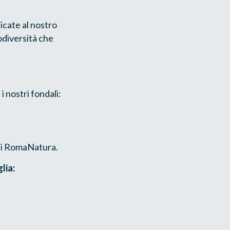
icate al nostro
odiversità che
 nostri fondali:
 di RomaNatura.
lia: