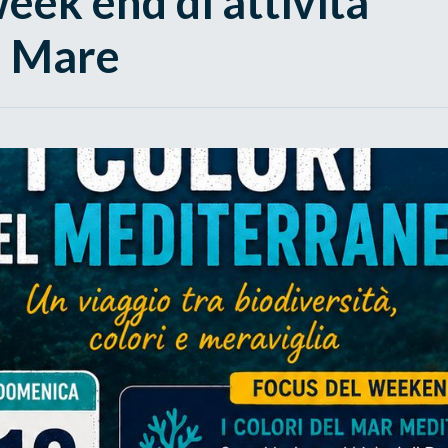
eek end di attività
el Mare