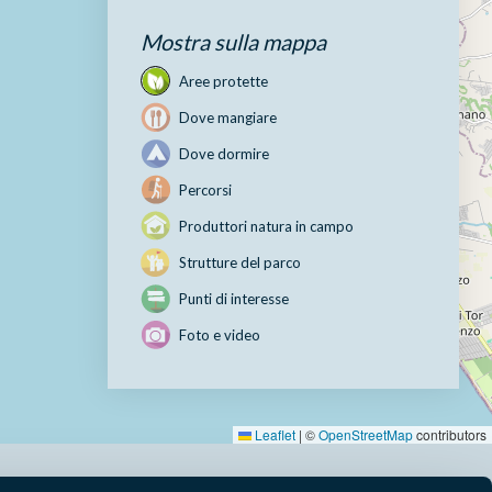
Mostra sulla mappa
Aree protette
Dove mangiare
Dove dormire
Percorsi
Produttori natura in campo
Strutture del parco
Punti di interesse
Foto e video
Leaflet
|
©
OpenStreetMap
contributors