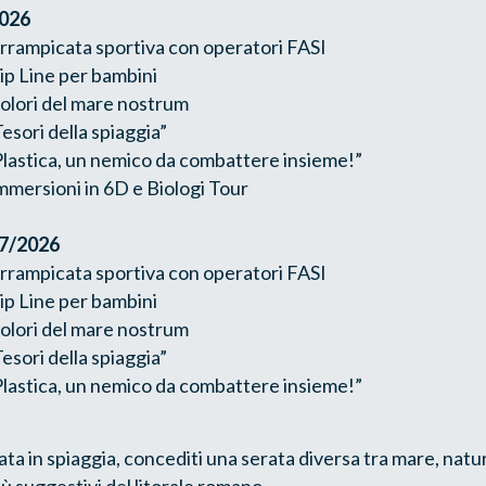
026
rrampicata sportiva con operatori FASI
ip Line per bambini
olori del mare nostrum
sori della spiaggia”
lastica, un nemico da combattere insieme!”
mmersioni in 6D e Biologi Tour
7/2026
rrampicata sportiva con operatori FASI
ip Line per bambini
olori del mare nostrum
sori della spiaggia”
lastica, un nemico da combattere insieme!”
ta in spiaggia, concediti una serata diversa tra mare, natu
iù suggestivi del litorale romano.