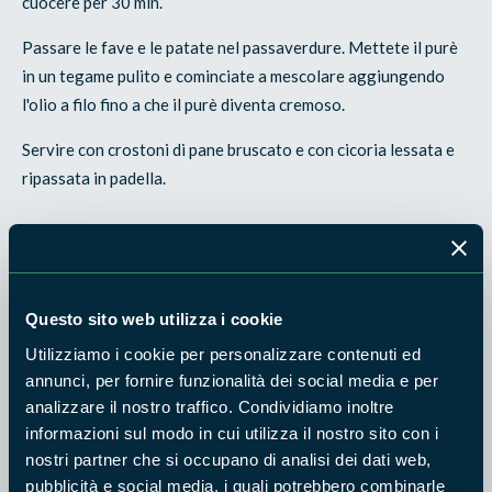
cuocere per 30 min.
Passare le fave e le patate nel passaverdure. Mettete il purè
in un tegame pulito e cominciate a mescolare aggiungendo
l'olio a filo fino a che il purè diventa cremoso.
Servire con crostoni di pane bruscato e con cicoria lessata e
ripassata in padella.
Prodotti tipici usati nella ricetta
Questo sito web utilizza i cookie
Utilizziamo i cookie per personalizzare contenuti ed
annunci, per fornire funzionalità dei social media e per
Fave biologiche
analizzare il nostro traffico. Condividiamo inoltre
informazioni sul modo in cui utilizza il nostro sito con i
nostri partner che si occupano di analisi dei dati web,
pubblicità e social media, i quali potrebbero combinarle