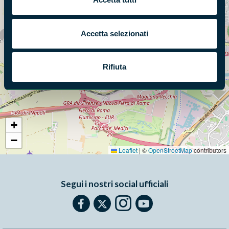
Accetta selezionati
Rifiuta
+
−
Leaflet
|
©
OpenStreetMap
contributors
Segui i nostri social ufficiali