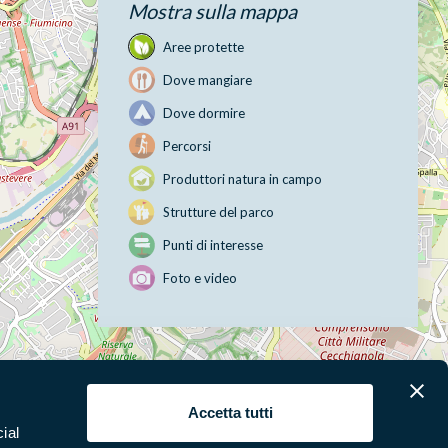
Mostra sulla mappa
Aree protette
Dove mangiare
Dove dormire
Percorsi
Produttori natura in campo
Strutture del parco
Punti di interesse
Foto e video
Leaflet
|
©
OpenStreetMap
contributors
Accetta tutti
ial