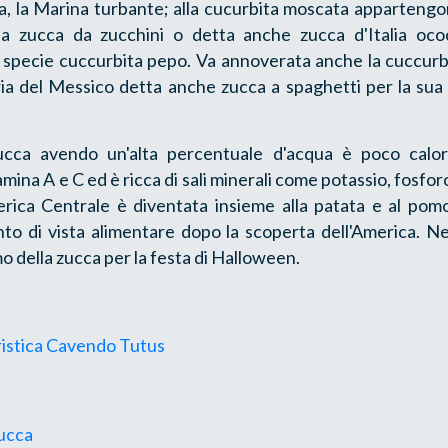
a, la Marina turbante; alla cucurbita moscata appartengo
 la zucca da zucchini o detta anche zucca d'Italia ococ
a specie cuccurbita pepo. Va annoverata anche la cuccur
naria del Messico detta anche zucca a spaghetti per la su
.
ucca avendo un'alta percentuale d'acqua è poco calor
mina A e C ed è ricca di sali minerali come potassio, fosforo
merica Centrale è diventata insieme alla patata e al po
nto di vista alimentare dopo la scoperta dell'America. N
mo della zucca per la festa di Halloween.
ristica Cavendo Tutus
zucca