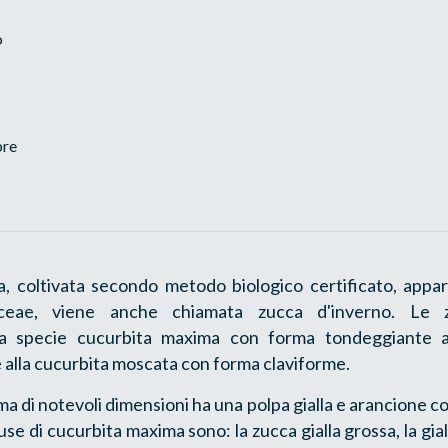
o
bre
a, coltivata secondo metodo biologico certificato, appart
aceae, viene anche chiamata zucca d'inverno. Le 
la specie cucurbita maxima con forma tondeggiante 
i e alla cucurbita moscata con forma claviforme.
a di notevoli dimensioni ha una polpa gialla e arancione c
use di cucurbita maxima sono: la zucca gialla grossa, la gialla 