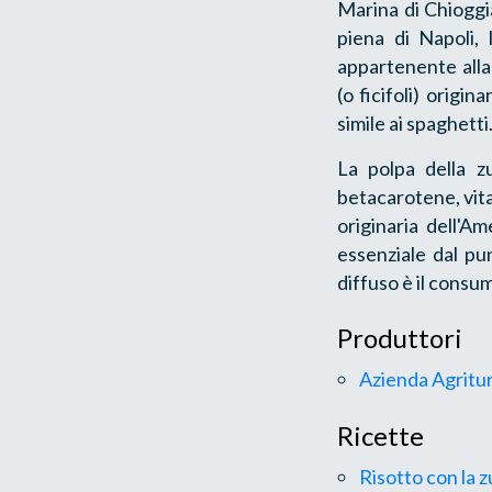
Marina di Chioggi
piena di Napoli,
appartenente all
(o ficifoli) origi
simile ai spaghetti
La polpa della z
betacarotene, vita
originaria dell'A
essenziale dal pu
diffuso è il consu
Produttori
Azienda Agritu
Ricette
Risotto con la 