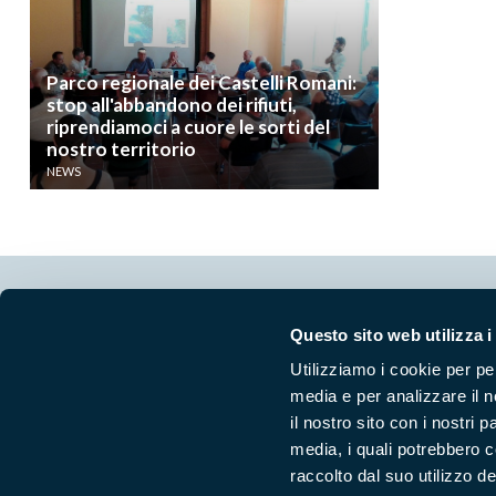
Parco regionale dei Castelli Romani:
stop all'abbandono dei rifiuti,
riprendiamoci a cuore le sorti del
nostro territorio
NEWS
Segui i nostri social ufficiali
Questo sito web utilizza i
Utilizziamo i cookie per pe
media e per analizzare il n
il nostro sito con i nostri 
media, i quali potrebbero 
raccolto dal suo utilizzo dei