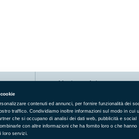
Naviga nel sito
 cookie
Aree Protette
Itin
rsonalizzare contenuti ed annunci, per fornire funzionalità dei soc
Enti di gestione
Nat
ostro traffico. Condividiamo inoltre informazioni sul modo in cui u
Storie
Foto
partner che si occupano di analisi dei dati web, pubblicità e social
Prodotti Natura in Campo
Azi
combinarle con altre informazioni che ha fornito loro o che hanno
 loro servizi.
Cartografie
Avvi