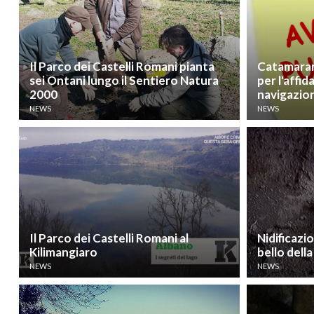
Il Parco dei Castelli Romani pianta
Catamarano
sei Ontani lungo il Sentiero Natura
per l'affi
2000
navigazio
NEWS
NEWS
Il Parco dei Castelli Romani al
Nidificazio
Kilimangiaro
bello della
NEWS
NEWS