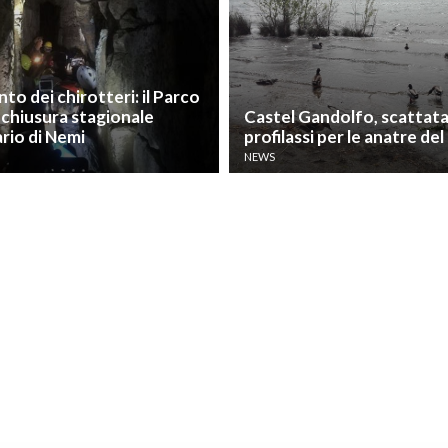
o dei chirotteri: il Parco
 chiusura stagionale
Castel Gandolfo, scattata
ario di Nemi
profilassi per le anatre del
NEWS