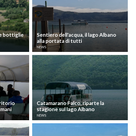
e bottiglie
Sentiero dell'acqua, il lago Albano
alla portata di tutti
NEWS
ritorio
Catamarano Falco, riparte la
Romani
stagione sul lago Albano
NEWS