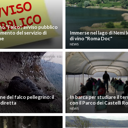
 "Falco", avviso pubblico
damento del servizio di
Immerse nel lago di Nemi l
ne
di vino "Roma Doc"
NEWS
ne del falco pellegrino: il
In barca per studiare il ter
 diretta
con il Parco dei Castelli 
NEWS