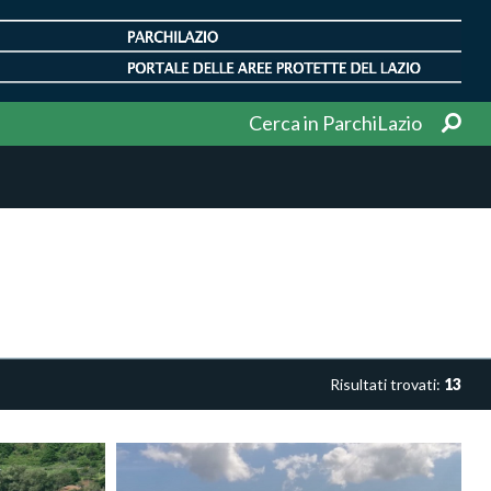
Cerca in ParchiLazio
Risultati trovati:
13