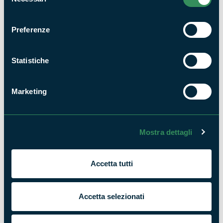
del
consenso
Preferenze
Salvata a Monte Compatri una Poiana
NEWS
Statistiche
Marketing
Mostra dettagli
Cucciolo di volpe in cerca di cibo
NEWS
Accetta tutti
Accetta selezionati