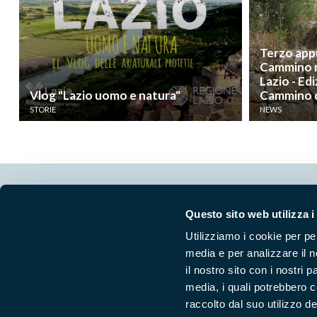
Terzo app
Cammino n
Lazio - Ed
Vlog "Lazio uomo e natura"
Cammino de
STORIE
NEWS
Segui i nostri social ufficiali
Questo sito web utilizza i
Utilizziamo i cookie per pe
media e per analizzare il n
il nostro sito con i nostri 
media, i quali potrebbero 
raccolto dal suo utilizzo dei