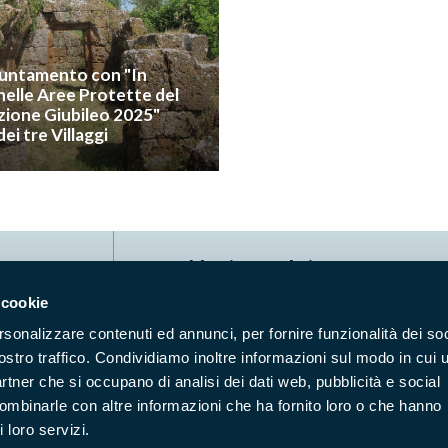
untamento con "In
elle Aree Protette del
izione Giubileo 2025"
i tre Villaggi
Naviga nel sito
 cookie
Aree Protette
Itin
rsonalizzare contenuti ed annunci, per fornire funzionalità dei soc
Enti di gestione
Nat
ostro traffico. Condividiamo inoltre informazioni sul modo in cui u
Storie
Foto
partner che si occupano di analisi dei dati web, pubblicità e social
Prodotti Natura in Campo
Azi
combinarle con altre informazioni che ha fornito loro o che hanno
 loro servizi.
Cartografie
Avvi