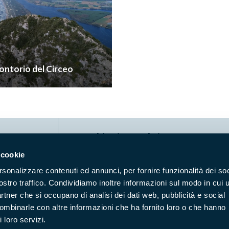
ntorio del Circeo
Naviga nel sito
 cookie
Aree Protette
Itin
rsonalizzare contenuti ed annunci, per fornire funzionalità dei soc
Enti di gestione
Nat
ostro traffico. Condividiamo inoltre informazioni sul modo in cui u
Storie
Foto
partner che si occupano di analisi dei dati web, pubblicità e social
Prodotti Natura in Campo
Azi
combinarle con altre informazioni che ha fornito loro o che hanno
 loro servizi.
Cartografie
Avvi