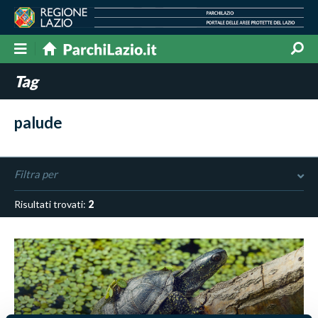
Tag
palude
Filtra per
Risultati trovati:
2