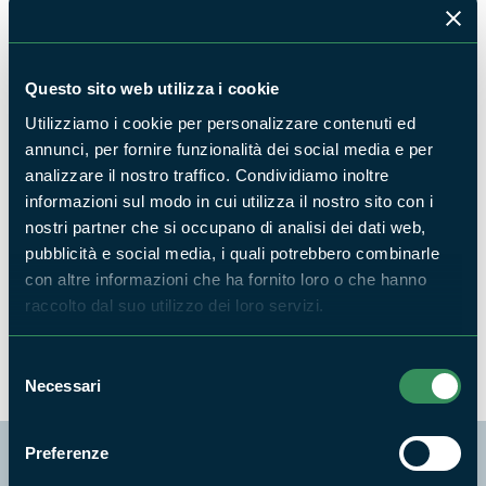
La nostra testuggine palustre: Emys orbicularis
Questo sito web utilizza i cookie
FAUNA
Utilizziamo i cookie per personalizzare contenuti ed
annunci, per fornire funzionalità dei social media e per
analizzare il nostro traffico. Condividiamo inoltre
informazioni sul modo in cui utilizza il nostro sito con i
nostri partner che si occupano di analisi dei dati web,
pubblicità e social media, i quali potrebbero combinarle
In viaggio lungo la Rete Natura 2000: scopriamo
con altre informazioni che ha fornito loro o che hanno
più a fondo le Zone Speciali di Conservazione
raccolto dal suo utilizzo dei loro servizi.
del Circeo
NEWS
Selezione
Necessari
del
consenso
Preferenze
Segui i nostri social ufficiali