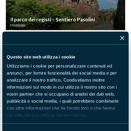
Il parco dei registi – Sentiero Pasolini
ITINERARI
Questo sito web utilizza i cookie
Utilizziamo i cookie per personalizzare contenuti ed
annunci, per fornire funzionalità dei social media e per
Passeggiata agli Acquedotti - 100 anni. Pasolini
analizzare il nostro traffico. Condividiamo inoltre
al Parco Appia Antica
informazioni sul modo in cui utilizza il nostro sito con i
APPUNTAMENTI
nostri partner che si occupano di analisi dei dati web,
pubblicità e social media, i quali potrebbero combinarle
con altre informazioni che ha fornito loro o che hanno
raccolto dal suo utilizzo dei loro servizi.