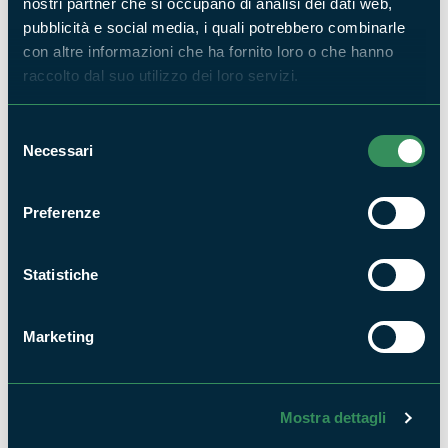
nostri partner che si occupano di analisi dei dati web,
pubblicità e social media, i quali potrebbero combinarle
con altre informazioni che ha fornito loro o che hanno
Pubblicata la nuova videoguida della Riserva
naturale statale Tenuta di Castelporziano
raccolto dal suo utilizzo dei loro servizi.
NEWS
Selezione
Necessari
del
consenso
Preferenze
Statistiche
Proseguono le attività primaverili nei Parchi del
Lazio
APPUNTAMENTI
Marketing
Mostra dettagli