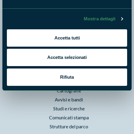
News e appuntamenti
Enti di gestione
Natura
Mostra dettagli
Punti di interesse
Storie
Accetta tutti
Foto e Video
Pubblicazioni
Accetta selezionati
Prodotti Natura in Campo
Aziende Natura in Campo
Rifiuta
Programmi e progetti
Cartografie
Avvisi e bandi
Studi e ricerche
Comunicati stampa
Strutture del parco