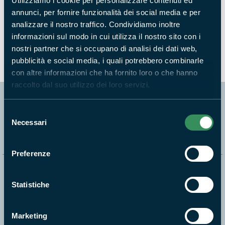
Utilizziamo i cookie per personalizzare contenuti ed
Quattro gli eventi promossi dall'Ente Parco
annunci, per fornire funzionalità dei social media e per
Ausoni in occasione della "Settimana europea
analizzare il nostro traffico. Condividiamo inoltre
dei Parchi"
informazioni sul modo in cui utilizza il nostro sito con i
COMUNICATI STAMPA
nostri partner che si occupano di analisi dei dati web,
pubblicità e social media, i quali potrebbero combinarle
con altre informazioni che ha fornito loro o che hanno
raccolto dal suo utilizzo dei loro servizi.
Segui i nostri social ufficiali
Selezione
Necessari
del
consenso
Preferenze
Naviga nel sito
Statistiche
Aree Protette
Itinerari
Marketing