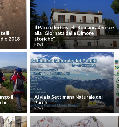
Il Parco dei Castelli Romani aderisce
telli
alla "Giornata delle Dimore
tudio 2018
storiche"
NEWS
ngo il
Al via la Settimana Naturale dei
chi
Parchi
NEWS