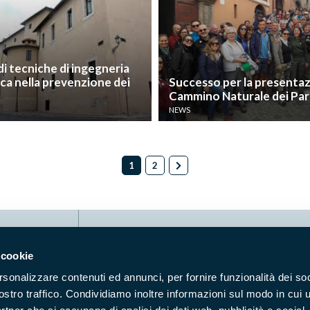
di tecniche di ingegneria
ica nella prevenzione dei
Successo per la presentaz
Cammino Naturale dei Par
NEWS
1
2
Naviga nel sito
 cookie
Aree Protette
Itin
rsonalizzare contenuti ed annunci, per fornire funzionalità dei soc
Enti di gestione
Nat
ostro traffico. Condividiamo inoltre informazioni sul modo in cui u