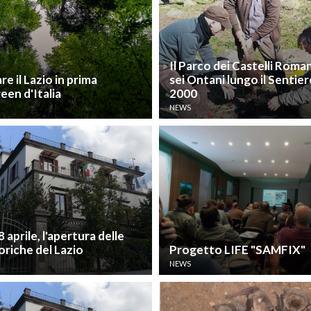
Il Parco dei Castelli Roman
e il Lazio in prima
sei Ontani lungo il Sentie
een d'Italia
2000
NEWS
8 aprile, l'apertura delle
riche del Lazio
Progetto LIFE "SAMFIX"
NEWS