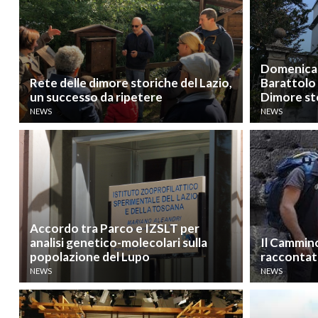
Domenica 2
Rete delle dimore storiche del Lazio,
Barattolo 
un successo da ripetere
Dimore st
NEWS
NEWS
Accordo tra Parco e IZSLT per
analisi genetico-molecolari sulla
Il Cammino
popolazione del Lupo
raccontato
NEWS
NEWS