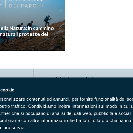
 della Natura: in cammino
 naturali protette del
I
Naviga nel sito
 cookie
Aree Protette
Itin
rsonalizzare contenuti ed annunci, per fornire funzionalità dei soc
Enti di gestione
Nat
ostro traffico. Condividiamo inoltre informazioni sul modo in cui u
Storie
Foto
partner che si occupano di analisi dei dati web, pubblicità e social
Prodotti Natura in Campo
Azi
combinarle con altre informazioni che ha fornito loro o che hanno
 loro servizi.
Cartografie
Avvi