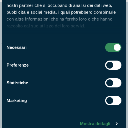
nostri partner che si occupano di analisi dei dati web,
pubblicità e social media, i quali potrebbero combinarle
Segui i nostri social ufficiali
con altre informazioni che ha fornito loro o che hanno
raccolto dal suo utilizzo dei loro servizi.
Selezione
Necessari
del
Naviga nel sito
consenso
Preferenze
Aree Protette
Itinerari
Statistiche
News e appuntamenti
Enti di gestione
Marketing
Natura
Punti di interesse
Storie
Mostra dettagli
Foto e Video