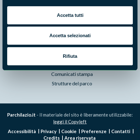
Pubblicazioni
Accetta tutti
Prodotti Natura in Campo
Aziende Natura in Campo
Accetta selezionati
Programmi e progetti
Cartografie
Avvisi e bandi
Rifiuta
Studi e ricerche
Comunicati stampa
Strutture del parco
Parchilazio.it
- Il materiale del sito è liberamente utilizzabile:
leggi il Copyleft
Accessibilità
Privacy
Cookie
Preferenze
Contatti
Credits
Area riservata