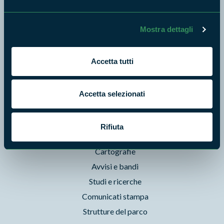
News e appuntamenti
Enti di gestione
Mostra dettagli
Natura
Punti di interesse
Storie
Accetta tutti
Foto e Video
Pubblicazioni
Accetta selezionati
Prodotti Natura in Campo
Aziende Natura in Campo
Rifiuta
Programmi e progetti
Cartografie
Avvisi e bandi
Studi e ricerche
Comunicati stampa
Strutture del parco