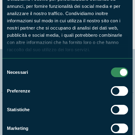
annunci, per fornire funzionalità dei social media e per
Cose Mai Viste: visite guidate, appuntamenti,
analizzare il nostro traffico. Condividiamo inoltre
attività dal 6 al 7 ottobre 2018
informazioni sul modo in cui utilizza il nostro sito con i
NEWS
nostri partner che si occupano di analisi dei dati web,
pubblicità e social media, i quali potrebbero combinarle
con altre informazioni che ha fornito loro o che hanno
raccolto dal suo utilizzo dei loro servizi.
Segui i nostri social ufficiali
Selezione
Necessari
del
consenso
Preferenze
Naviga nel sito
Statistiche
Aree Protette
Itinerari
Marketing