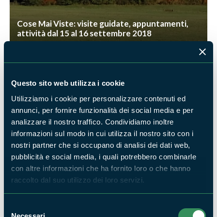
Cose Mai Viste: visite guidate, appuntamenti,
attività dal 15 al 16 settembre 2018
NEWS
Questo sito web utilizza i cookie
Utilizziamo i cookie per personalizzare contenuti ed
annunci, per fornire funzionalità dei social media e per
analizzare il nostro traffico. Condividiamo inoltre
Appuntamenti d'autunno alla Collina degli
informazioni sul modo in cui utilizza il nostro sito con i
Asinelli
nostri partner che si occupano di analisi dei dati web,
NEWS
pubblicità e social media, i quali potrebbero combinarle
con altre informazioni che ha fornito loro o che hanno
raccolto dal suo utilizzo dei loro servizi.
Selezione
Necessari