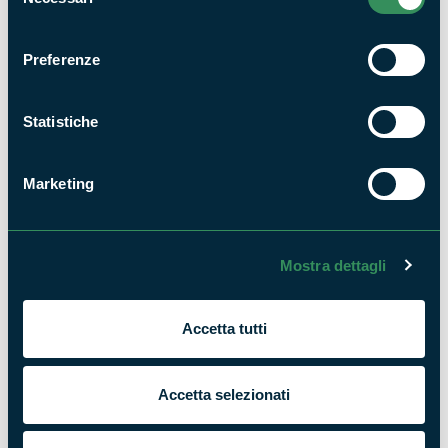
del
consenso
Preferenze
Il gioco dell'Orienteering nel Parco
NEWS
Statistiche
Marketing
Mostra dettagli
Cose Mai Viste: visite guidate, appuntamenti,
attività dall'8 al 9 settembre 2018
NEWS
Accetta tutti
Accetta selezionati