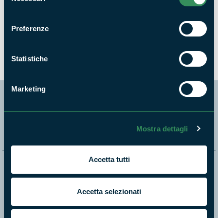
del
consenso
Preferenze
Weekend sotto il Cielo del Parco
NEWS
Statistiche
Marketing
Segui i nostri social ufficiali
Mostra dettagli
Accetta tutti
Naviga nel sito
Aree Protette
Accetta selezionati
Itinerari