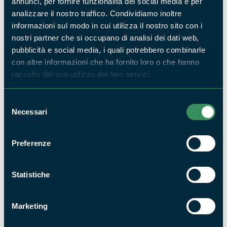
annunci, per fornire funzionalità dei social media e per
analizzare il nostro traffico. Condividiamo inoltre
informazioni sul modo in cui utilizza il nostro sito con i
Il parco dei registi - Il set dei set
nostri partner che si occupano di analisi dei dati web,
ITINERARI
pubblicità e social media, i quali potrebbero combinarle
con altre informazioni che ha fornito loro o che hanno
raccolto dal suo utilizzo dei loro servizi.
Selezione
Necessari
del
consenso
Preferenze
Il parco dei registi – Sentiero Pasolini
ITINERARI
Statistiche
Marketing