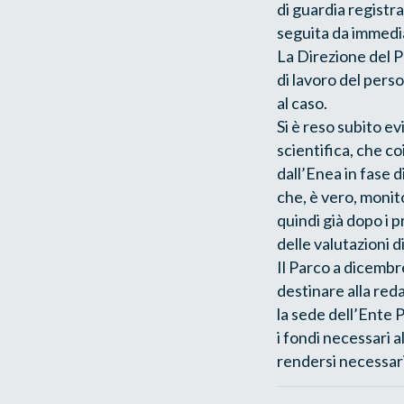
di guardia registra
seguita da immedia
La Direzione del P
di lavoro del pers
al caso.
Si è reso subito e
scientifica, che co
dall’Enea in fase d
che, è vero, monito
quindi già dopo i 
delle valutazioni d
Il Parco a dicembr
destinare alla red
la sede dell’Ente 
i fondi necessari a
rendersi necessari