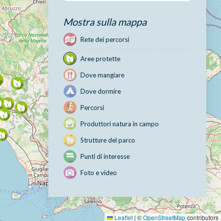
Mostra sulla mappa
Rete dei percorsi
Aree protette
Dove mangiare
Dove dormire
Percorsi
Produttori natura in campo
Strutture del parco
Punti di interesse
Foto e video
Leaflet
|
©
OpenStreetMap
contributors