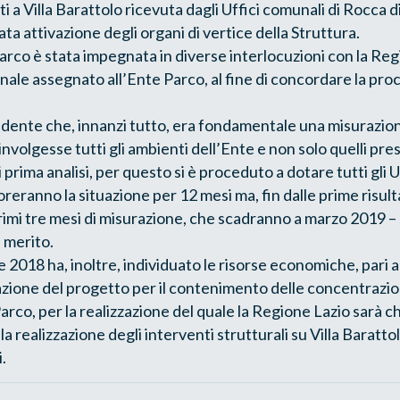
ti a Villa Barattolo ricevuta dagli Uffici comunali di Rocca d
ta attivazione degli organi di vertice della Struttura.
arco è stata impegnata in diverse interlocuzioni con la Reg
onale assegnato all’Ente Parco, al fine di concordare la pr
vidente che, innanzi tutto, era fondamentale una misurazion
involgesse tutti gli ambienti dell’Ente e non solo quelli pr
i prima analisi, per questo si è proceduto a dotare tutti gli U
reranno la situazione per 12 mesi ma, fin dalle prime risult
primi tre mesi di misurazione, che scadranno a marzo 2019 – 
i merito.
e 2018 ha, inoltre, individuato le risorse economiche, pari a
azione del progetto per il contenimento delle concentrazio
Parco, per la realizzazione del quale la Regione Lazio sarà c
lla realizzazione degli interventi strutturali su Villa Barat
.