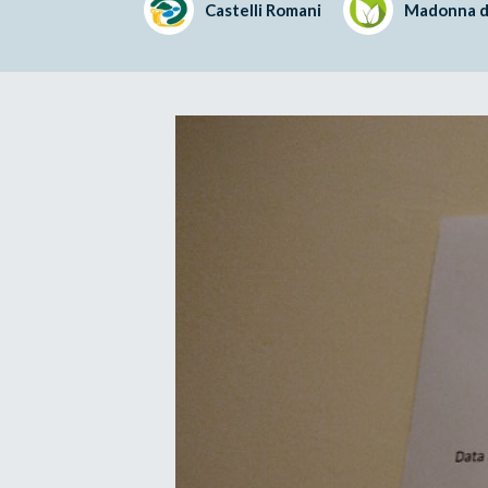
Castelli Romani
Madonna d